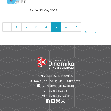
Senin, 22 May 2023
‹
1
2
3
4
5
6
7
8
›
UNIVERSITAS DINAMIKA
Jl. Raya Kedung Baruk 98 Surabaya
official@dinamika.ac.id
+62 (31) 8721731
+62 (31) 8710218